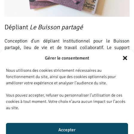
Dépliant
Le Buisson partagé
Conception d’un dépliant institutionnel pour le Buisson
partagé, lieu de vie et de travail collaboratif. Le support
adopte un format spécifique à deux plis roulés avec un volet
Gérer le consentement
plus court, nécessitant un travail de mise en page et
d’équilibre des contenus.
Nous utilisons des cookies strictement nécessaires au
fonctionnement du site, ainsi que des cookies optionnels pour
P
rojet réalisé avec la communauté de communes des Balcons
améliorer votre expérience et analyser l’audience du site.
du Dauphiné
Vous pouvez accepter, refuser ou personnaliser l’utilisation de ces
Logiciel utilisé : Illustrator, Photoshop, InDesign
cookies à tout moment. Votre choix n’aura aucun impact sur l’accès
au site.
Accepter