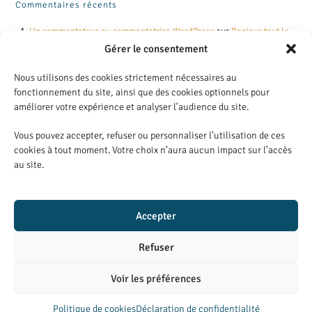
Commentaires récents
Un commentateur ou commentatrice WordPress
sur
Bonjour tout le
monde !
Gérer le consentement
Nous utilisons des cookies strictement nécessaires au
Archives
fonctionnement du site, ainsi que des cookies optionnels pour
améliorer votre expérience et analyser l’audience du site.
juillet 2023
Vous pouvez accepter, refuser ou personnaliser l’utilisation de ces
cookies à tout moment. Votre choix n’aura aucun impact sur l’accès
Catégories
au site.
Non classé
Accepter
LD atelier graphique
Laura DOUCET | Designer graphique
Refuser
lauradoucet.atelier@gmail.com
06 15 22 57 35
Mentions légales
Voir les préférences
Politique de cookies
Déclaration de confidentialité